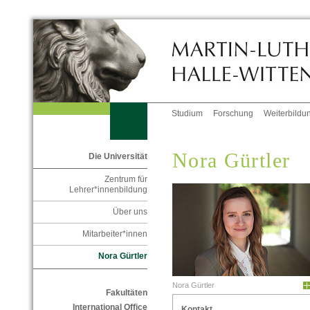
Studium
Forschung
Weiterbildu
Nora Gürtler
Die Universität
Zentrum für
Lehrer*innenbildung
Über uns
Mitarbeiter*innen
Nora Gürtler
Nora Gürtler
Fakultäten
International Office
Kontakt