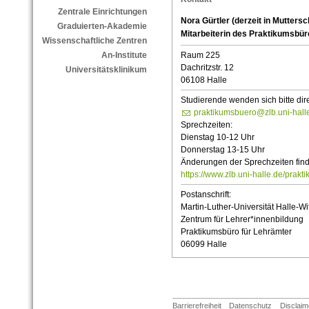
Zentrale Einrichtungen
Nora Gürtler (derzeit in Muttersc
Graduierten-Akademie
Mitarbeiterin des Praktikumsbür
Wissenschaftliche Zentren
Raum 225
An-Institute
Dachritzstr. 12
Universitätsklinikum
06108 Halle
Studierende wenden sich bitte dir
praktikumsbuero@zlb.uni-hall
Sprechzeiten:
Dienstag 10-12 Uhr
Donnerstag 13-15 Uhr
Änderungen der Sprechzeiten find
https://www.zlb.uni-halle.de/prakti
Postanschrift:
Martin-Luther-Universität Halle-Wi
Zentrum für Lehrer*innenbildung
Praktikumsbüro für Lehrämter
06099 Halle
Barrierefreiheit
Datenschutz
Disclaim