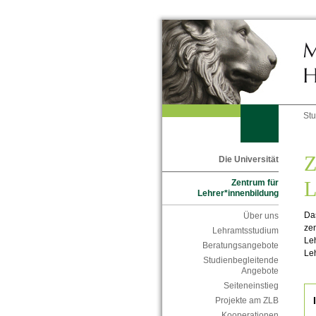
St
Z
Die Universität
L
Zentrum für
Lehrer*innenbildung
Das
Über uns
zen
Lehramtsstudium
Leh
Beratungsangebote
Leh
Studienbegleitende
Angebote
Seiteneinstieg
Projekte am ZLB
Kooperationen