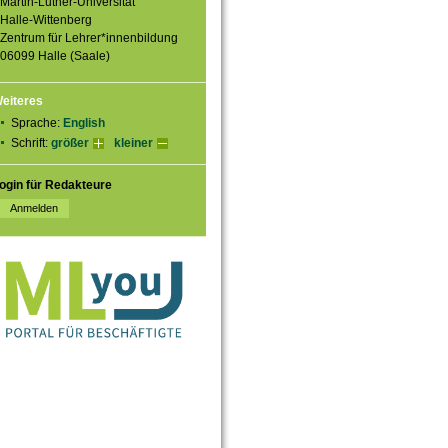
Martin-Luther-Universität
Halle-Wittenberg
Zentrum für Lehrer*innenbildung
06099 Halle (Saale)
eiteres
Sprache:
English
Schrift:
größer
kleiner
ogin für Redakteure