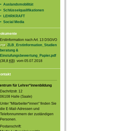
Auslandsmobilität
Schlüsselqualifikationen
LEHRKRAFT
Social Media
okumente
Erstinformation nach Art. 13 DSGVO
ZLB_Erstinformation_Studien
beratung &
Einstufungsbewertung_Papier.pdf
(38,8
KB
) vom 05.07.2018
ontakt
entrum für Lehrer*innenbildung
Dachritzstr. 12
06108 Halle (Saale)
Unter "Mitarbeiter*innen" finden Sie
die E-Mail-Adressen und
Telefonnummern der zuständigen
Personen.
Postanschrift: