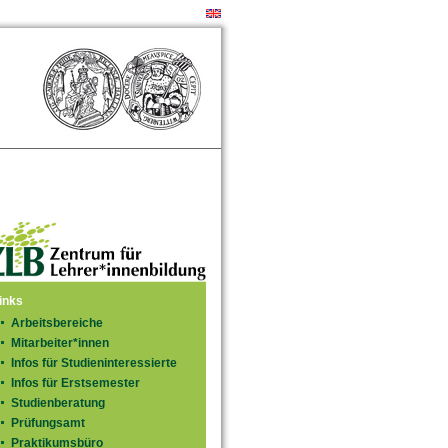
inks
Arbeitsbereiche
Mitarbeiter*innen
Infos für Studieninteressierte
Infos für Erstsemester
Studienberatung
Prüfungsamt
Praktikumsbüro