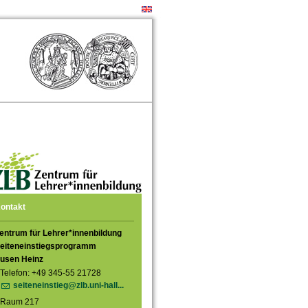
ontakt
entrum für Lehrer*innenbildung
eiteneinstiegsprogramm
usen Heinz
Telefon: +49 345-55 21728
seiteneinstieg@zlb.uni-hall...
Raum 217