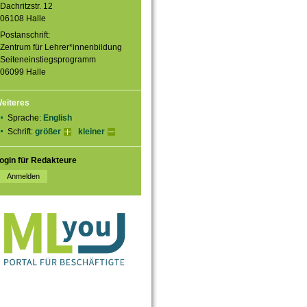
Dachritzstr. 12
06108 Halle
Postanschrift:
Zentrum für Lehrer*innenbildung
Seiteneinstiegsprogramm
06099 Halle
eiteres
Sprache:
English
Schrift:
größer
kleiner
ogin für Redakteure