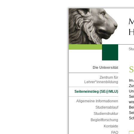
St
S
Die Universität
Zentrum für
Im 
Lehrer*innenbildung
Zu
Uni
Seiteneinstieg (SE@MLU)
Sei
Allgemeine Informationen
wis
Bei
Studienablauf
Sei
Studienstruktur
Sc
Begleitforschung
Kontakte
FAQ