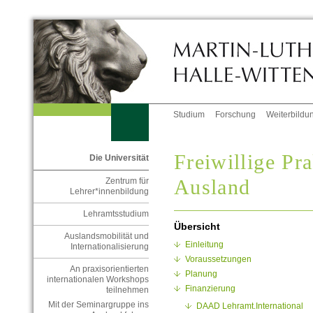
Studium
Forschung
Weiterbildu
Freiwillige Pr
Die Universität
Ausland
Zentrum für
Lehrer*innenbildung
Lehramtsstudium
Übersicht
Auslandsmobilität und
Einleitung
Internationalisierung
Voraussetzungen
An praxisorientierten
Planung
internationalen Workshops
Finanzierung
teilnehmen
Mit der Seminargruppe ins
DAAD Lehramt.International