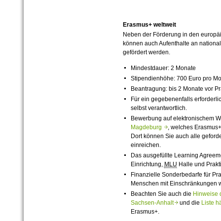
Erasmus+ weltweit
Neben der Förderung in den europ
können auch Aufenthalte an national
gefördert werden.
Mindestdauer: 2 Monate
Stipendienhöhe: 700 Euro pro M
Beantragung: bis 2 Monate vor P
Für ein gegebenenfalls erforderli
selbst verantwortlich.
Bewerbung auf elektronischem 
Magdeburg
, welches Erasmus+ 
Dort können Sie auch alle geford
einreichen.
Das ausgefüllte Learning Agreem
Einrichtung,
MLU
Halle und Prakti
Finanzielle Sonderbedarfe für Pra
Menschen mit Einschränkungen w
Beachten Sie auch die
Hinweise 
Sachsen-Anhalt
und die
Liste h
Erasmus+.