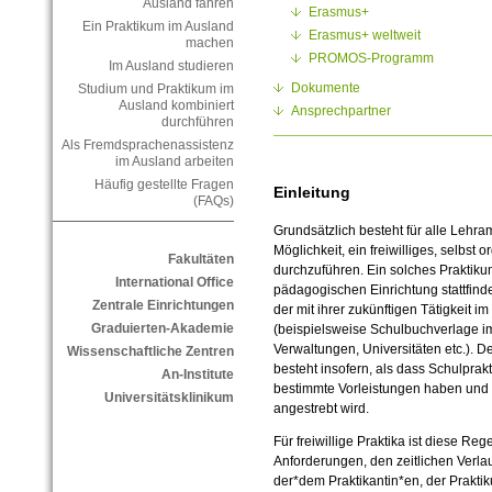
Ausland fahren
Erasmus+
Ein Praktikum im Ausland
Erasmus+ weltweit
machen
PROMOS-Programm
Im Ausland studieren
Dokumente
Studium und Praktikum im
Ausland kombiniert
Ansprechpartner
durchführen
Als Fremdsprachenassistenz
im Ausland arbeiten
Häufig gestellte Fragen
Einleitung
(FAQs)
Grundsätzlich besteht für alle Lehra
Möglichkeit, ein freiwilliges, selbst
Fakultäten
durchzuführen. Ein solches Praktik
International Office
pädagogischen Einrichtung stattfinde
Zentrale Einrichtungen
der mit ihrer zukünftigen Tätigkeit i
Graduierten-Akademie
(beispielsweise Schulbuchverlage i
Verwaltungen, Universitäten etc.). De
Wissenschaftliche Zentren
besteht insofern, als dass Schulprak
An-Institute
bestimmte Vorleistungen haben und 
Universitätsklinikum
angestrebt wird.
Für freiwillige Praktika ist diese Reg
Anforderungen, den zeitlichen Verla
der*dem Praktikantin*en, der Prakt