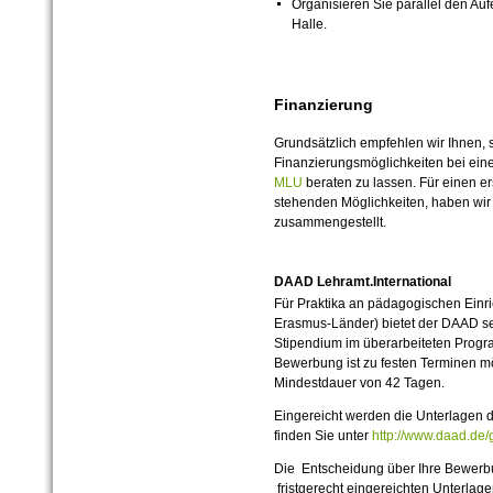
Organisieren Sie parallel den Auf
Halle.
Finanzierung
Grundsätzlich empfehlen wir Ihnen, s
Finanzierungsmöglichkeiten bei ei
MLU
beraten zu lassen. Für einen er
stehenden Möglichkeiten, haben wir
zusammengestellt.
DAAD Lehramt.International
Für Praktika an pädagogischen Einri
Erasmus-Länder) bietet der DAAD se
Stipendium im überarbeiteten Progra
Bewerbung ist zu festen Terminen mög
Mindestdauer von 42 Tagen.
Eingereicht werden die Unterlagen 
finden Sie unter
http://www.daad.de
Die Entscheidung über Ihre Bewerbun
fristgerecht eingereichten Unterlage