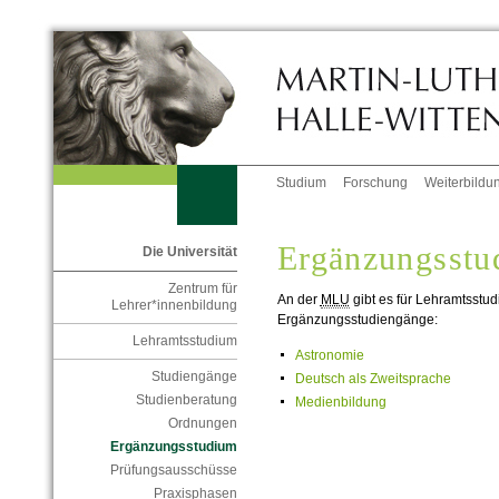
Studium
Forschung
Weiterbildu
Ergänzungsstu
Die Universität
Zentrum für
An der
MLU
gibt es für Lehramtsstu
Lehrer*innenbildung
Ergänzungsstudiengänge:
Lehramtsstudium
Astronomie
Studiengänge
Deutsch als Zweitsprache
Studienberatung
Medienbildung
Ordnungen
Ergänzungsstudium
Prüfungsausschüsse
Praxisphasen