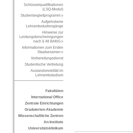
Schlüsselqualifikationen
(LSQ-Modul)
Studienbegleitprogramm
Aufgehobene
Lehramtsstudiengänge
Hinweise zur
Leistungsbescheinigungen
nach § 48 BAföG
Informationen zum Ersten
Staatsexamen
Vorbereitungsdienst
Studentische Vertretung
Auslandsmobiltät im
Lehramtsstudium
Fakultäten
International Office
Zentrale Einrichtungen
Graduierten-Akademie
Wissenschaftliche Zentren
An-Institute
Universitätsklinikum