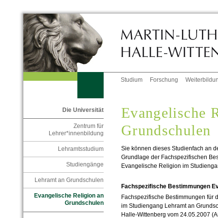
Studium
Forschung
Weiterbildu
Evangelische R
Die Universität
Grundschulen
Zentrum für
Lehrer*innenbildung
Sie können dieses Studienfach an d
Lehramtsstudium
Grundlage der Fachspezifischen Be
Studiengänge
Evangelische Religion im Studienga
Lehramt an Grundschulen
Fachspezifische Bestimmungen Ev
Evangelische Religion an
Fachspezifische Bestimmungen für d
Grundschulen
im Studiengang Lehramt an Grundsch
Halle-Wittenberg
vom 24.05.2007 (Am