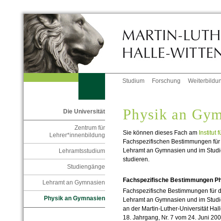
Studium
Forschung
Weiterbildu
Physik an Gym
Die Universität
Zentrum für
Sie können dieses Fach am
Institut 
Lehrer*innenbildung
Fachspezifischen Bestimmungen für
Lehramt an Gymnasien und im Stud
Lehramtsstudium
studieren.
Studiengänge
Fachspezifische Bestimmungen P
Lehramt an Gymnasien
Fachspezifische Bestimmungen für d
Physik an Gymnasien
Lehramt an Gymnasien und im Stud
an der Martin-Luther-Universität Hal
18. Jahrgang, Nr. 7 vom 24. Juni 200