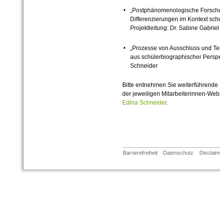
„Postphänomenologische Forschun
Differenzierungen im Kontext schul
Projektleitung: Dr. Sabine Gabrie
„Prozesse von Ausschluss und Tei
aus schülerbiographischer Perspek
Schneider
Bitte entnehmen Sie weiterführende
der jeweiligen Mitarbeiterinnen-Web
Edina Schneider
.
Barrierefreiheit
Datenschutz
Disclaim