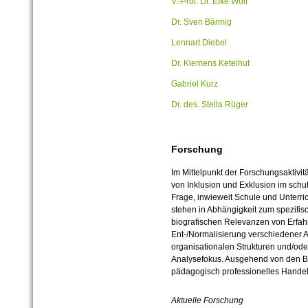
V.-Prof. Dr. Eike Wolf
Dr. Sven Bärmig
Lennart Diebel
Dr. Klemens Ketelhut
Gabriel Kurz
Dr. des. Stella Rüger
Forschung
Im Mittelpunkt der Forschungsaktivi
von Inklusion und Exklusion im schu
Frage, inwieweit Schule und Unterric
stehen in Abhängigkeit zum spezifis
biografischen Relevanzen von Erfa
Ent-/Normalisierung verschiedener A
organisationalen Strukturen und/ode
Analysefokus. Ausgehend von den B
pädagogisch professionelles Handeln
Aktuelle Forschung