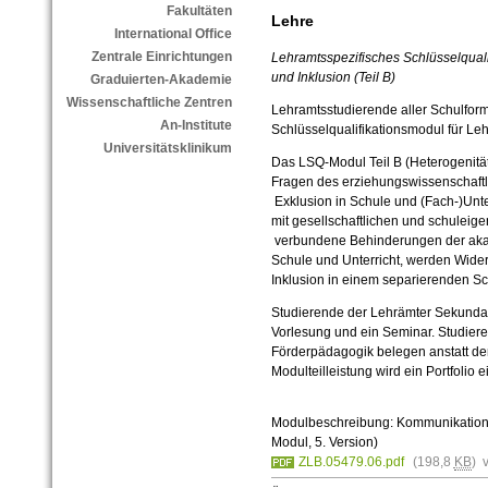
Fakultäten
Lehre
International Office
Zentrale Einrichtungen
Lehramtsspezifisches Schlüsselquali
und Inklusion (Teil B)
Graduierten-Akademie
Wissenschaftliche Zentren
Lehramtsstudierende aller Schulform
An-Institute
Schlüsselqualifikationsmodul für Le
Universitätsklinikum
Das LSQ-Modul Teil B (Heterogenität
Fragen des erziehungswissenschaftl
Exklusion in Schule und (Fach-)Unt
mit gesellschaftlichen und schuleig
verbundene Behinderungen der aka
Schule und Unterricht, werden Wid
Inklusion in einem separierenden Sc
Studierende der Lehrämter Sekund
Vorlesung und ein Seminar. Studier
Förderpädagogik belegen anstatt der
Modulteilleistung wird ein Portfolio e
Modulbeschreibung: Kommunikation, 
Modul, 5. Version)
ZLB.05479.06.pdf
(198,8
KB
) 