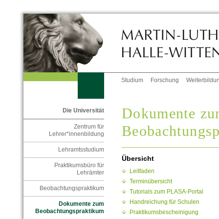
Studium
Forschung
Weiterbildu
Dokumente z
Die Universität
Beobachtungsp
Zentrum für
Lehrer*innenbildung
Lehramtsstudium
Übersicht
Praktikumsbüro für
Leitfaden
Lehrämter
Terminübersicht
Beobachtungspraktikum
Tutorials zum PLASA-Portal
Handreichung für Schulen
Dokumente zum
Beobachtungspraktikum
Praktikumsbescheinigung