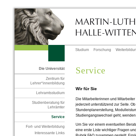
Studium
Forschung
Weiterbildu
Service
Die Universität
Zentrum für
Lehrer*innenbildung
Wir für Sie
Lehramtsstudium
Die Mitarbeiterinnen und Mitarbeite
Studienberatung für
jederzeit unterstützend zur Seite. O
Lehrämter
Stundenplanerstellung, Modulleist
Studiengangswechsel geht, wenden 
Service
Um Sie vor einem eventuellen Berat
Fort- und Weiterbildung
eine erste Liste wichtiger Fragen un
Interessante Links
Rubrik FAQ zusammen gestellt. Ergä