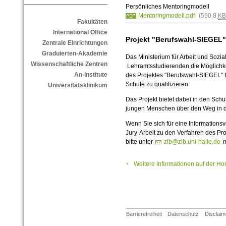
Persönliches Mentoringmodell
Mentoringmodell.pdf
(590,8
KB
Fakultäten
International Office
Projekt "Berufswahl-SIEGEL"
Zentrale Einrichtungen
Graduierten-Akademie
Das Ministerium für Arbeit und Sozia
Wissenschaftliche Zentren
Lehramtsstudierenden die Möglichke
An-Institute
des Projektes "Berufswahl-SIEGEL" f
Schule zu qualifizieren.
Universitätsklinikum
Das Projekt bietet dabei in den Schu
jungen Menschen über den Weg in de
Wenn Sie sich für eine Informationsv
Jury-Arbeit zu den Verfahren des Proj
bitte unter
zlb@zlb.uni-halle.de
m
Weitere Informationen auf der 
Barrierefreiheit
Datenschutz
Disclaim