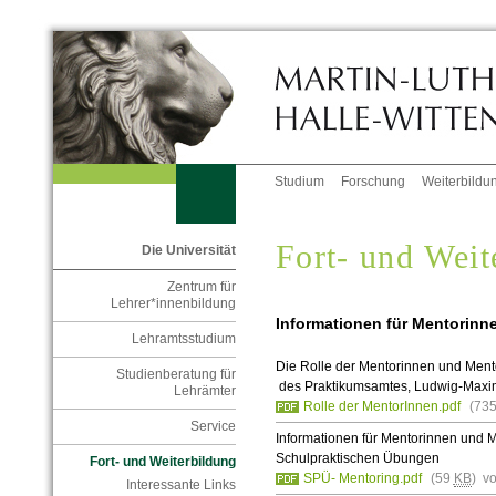
Studium
Forschung
Weiterbildu
Fort- und Weit
Die Universität
Zentrum für
Lehrer*innenbildung
Informationen für Mentorin
Lehramtsstudium
Die Rolle der Mentorinnen und Mento
Studienberatung für
des Praktikumsamtes, Ludwig-Maxim
Lehrämter
Rolle der MentorInnen.pdf
(73
Service
Informationen für Mentorinnen und M
Schulpraktischen Übungen
Fort- und Weiterbildung
SPÜ- Mentoring.pdf
(59
KB
) v
Interessante Links