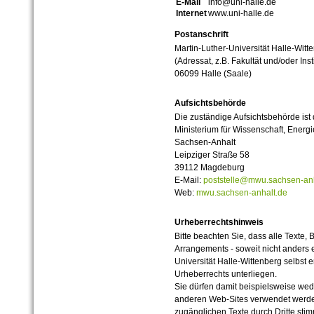
E-Mail
info@uni-halle.de
Internet
www.uni-halle.de
Postanschrift
Martin-Luther-Universität Halle-Witt
(Adressat, z.B. Fakultät und/oder Inst
06099 Halle (Saale)
Aufsichtsbehörde
Die zuständige Aufsichtsbehörde ist
Ministerium für Wissenschaft, Ener
Sachsen-Anhalt
Leipziger Straße 58
39112 Magdeburg
E-Mail:
poststelle@mwu.sachsen-anh
Web:
mwu.sachsen-anhalt.de
Urheberrechtshinweis
Bitte beachten Sie, dass alle Texte, 
Arrangements - soweit nicht anders er
Universität Halle-Wittenberg selbst 
Urheberrechts unterliegen.
Sie dürfen damit beispielsweise wed
anderen Web-Sites verwendet werde
zugänglichen Texte durch Dritte sti