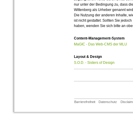
nur unter der Bedingung zu, dass die
Wittenberg als Urheber genannt wird
Die Nutzung der anderen Inhalte, wie
ist nicht gestattet. Sollten Sie jedo
haben, wenden Sie sich bitte an ob
Content-Management-System
MaGIC - Das Web-CMS der MLU
Layout & Design
S.O.D. - Sisters of Design
Barrierefreiheit
Datenschutz
Disclaim