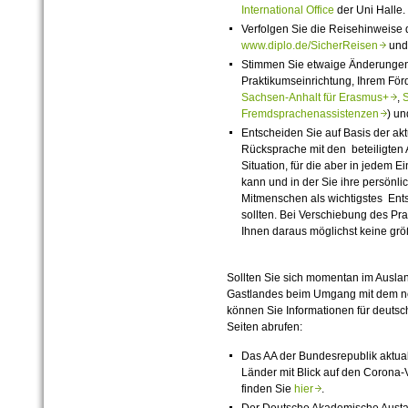
International Office
der Uni Halle.
Verfolgen Sie die Reisehinweise d
www.diplo.de/SicherReisen
un
Stimmen Sie etwaige Änderungen 
Praktikumseinrichtung, Ihrem Förd
Sachsen-Anhalt für Erasmus+
,
Fremdsprachenassistenzen
) un
Entscheiden Sie auf Basis der ak
Rücksprache mit den beteiligten 
Situation, für die aber in jedem 
kann und in der Sie ihre persönli
Mitmenschen als wichtigstes Ent
sollten. Bei Verschiebung des Pra
Ihnen daraus möglichst keine grö
Sollten Sie sich momentan im Ausla
Gastlandes beim Umgang mit dem neu
können Sie Informationen für deutsc
Seiten abrufen:
Das AA der Bundesrepublik aktuali
Länder mit Blick auf den Corona-V
finden Sie
hier
.