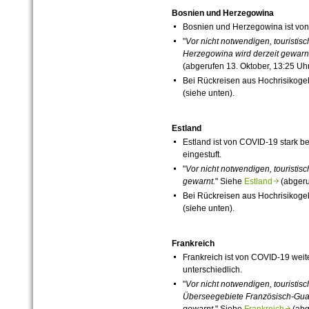
Bosnien und Herzegowina
Bosnien und Herzegowina ist vo
"
Vor nicht notwendigen, touristi
Herzegowina wird
derzeit
gewarnt
(abgerufen 13. Oktober, 13:25 Uhr
Bei Rückreisen aus Hochrisikog
(siehe unten).
Estland
Estland ist von
COVID-19
stark be
eingestuft.
"
Vor nicht notwendigen, touristi
gewarnt.
" Siehe
Estland
(abgeru
Bei Rückreisen aus Hochrisikog
(siehe unten).
Frankreich
Frankreich ist von
COVID-19
weite
unterschiedlich.
"
Vor nicht notwendigen, touristis
Überseegebiete
Französisch-Gu
gewarnt.
" Siehe
Frankreich
(abg