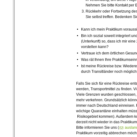
Nehmen Sie bitte Kontakt per E
Rückkehr oder Fortsetzung de
Sie selbst treffen. Bedenken Si
Kann ich mein Praktikum voraussic
Bin ich sozial soweit integriert
(Unterkunft) so, dass ich mir ei
vorstellen kann?
Vertraue ich dem örtlichen Gesund
Was rät Ihnen Ihre Praktikumsein
Ist meine Rückreise bzw. Wiedere
durch Transitländer noch möglic
Falls Sie sich für eine Rückreise ents
werden, Transportmittel zu finden. V
Viele Grenzen wurden geschlossen, 
mehr verkehren. Grundsätzlich könne
immer nach Deutschland einreisen. F
wöchige Quarantäne einhalten müss
Risikogebiet kommen). Außerdem k
derzeit nicht wieder in das Praktiku
Bitte informieren Sie uns (
auslan
Praktikum vorzeitig abbrechen möcht