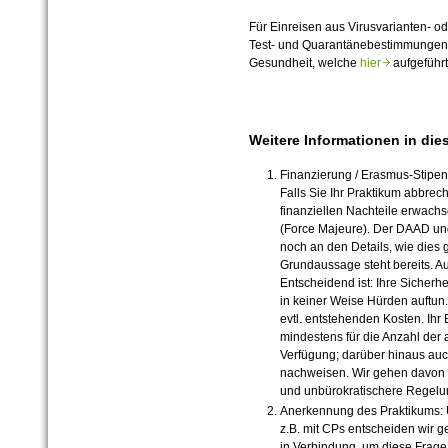
Für Einreisen aus Virusvarianten- o
Test- und Quarantänebestimmungen 
Gesundheit, welche
hier
aufgeführt
Weitere Informationen in d
Finanzierung / Erasmus-Stipen
Falls Sie Ihr Praktikum abbrec
finanziellen Nachteile erwach
(Force Majeure). Der DAAD un
noch an den Details, wie dies 
Grundaussage steht bereits. Au
Entscheidend ist: Ihre Sicherh
in keiner Weise Hürden auftun.
evtl. entstehenden Kosten. Ihr
mindestens für die Anzahl der 
Verfügung; darüber hinaus auc
nachweisen. Wir gehen davon a
und unbürokratischere Regelun
Anerkennung des Praktikums: 
z.B. mit CPs entscheiden wir g
in Verbindung, um diese Frage 