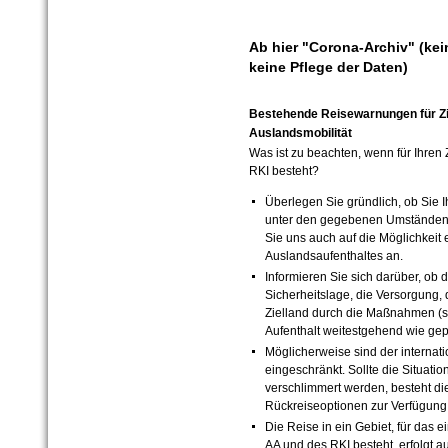
Ab hier "Corona-Archiv" (kei
keine Pflege der Daten)
Bestehende Reisewarnungen für Zi
Auslandsmobilität
Was ist zu beachten, wenn für Ihren
RKI besteht?
Überlegen Sie gründlich, ob Sie I
unter den gegebenen Umständen 
Sie uns auch auf die Möglichkeit 
Auslandsaufenthaltes an.
Informieren Sie sich darüber, ob 
Sicherheitslage, die Versorgung,
Zielland durch die Maßnahmen (sta
Aufenthalt weitestgehend wie gep
Möglicherweise sind der internat
eingeschränkt. Sollte die Situatio
verschlimmert werden, besteht di
Rückreiseoptionen zur Verfügung
Die Reise in ein Gebiet, für das 
AA und des RKI besteht, erfolgt a