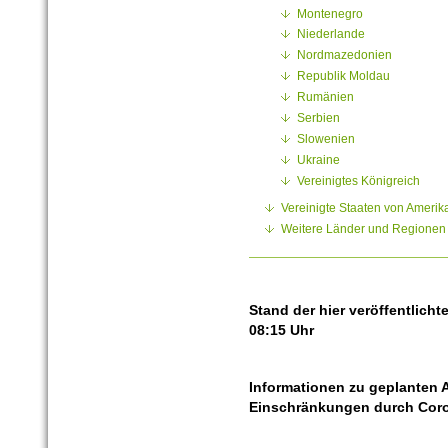
Montenegro
Niederlande
Nordmazedonien
Republik Moldau
Rumänien
Serbien
Slowenien
Ukraine
Vereinigtes Königreich
Vereinigte Staaten von Amerik
Weitere Länder und Regionen
Stand der hier veröffentlicht
08:15 Uhr
Informationen zu geplanten 
Einschränkungen durch Cor