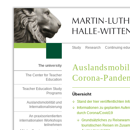
Study
Research
Continuing edu
Auslandsmobil
The university
Corona-Pande
The Center for Teacher
Education
Teacher Education Study
Programs
Übersicht
Stand der hier veröffentlichten I
Auslandsmobilität und
Internationalisierung
Informationen zu geplanten Aufe
durch Corona/Covid19
An praxisorientierten
Grundsätzliches zu Reisewarn
internationalen Workshops
teilnehmen
touristischen Reisen im Zusa