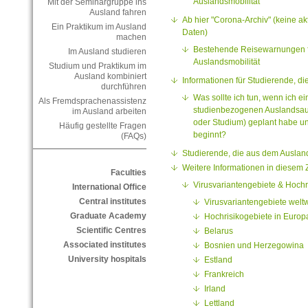
Auslandsmobilität
Mit der Seminargruppe ins
Ausland fahren
Ab hier "Corona-Archiv" (keine ak
Ein Praktikum im Ausland
Daten)
machen
Bestehende Reisewarnungen fü
Im Ausland studieren
Auslandsmobilität
Studium und Praktikum im
Ausland kombiniert
Informationen für Studierende, di
durchführen
Was sollte ich tun, wenn ich e
Als Fremdsprachenassistenz
studienbezogenen Auslandsauf
im Ausland arbeiten
oder Studium) geplant habe u
Häufig gestellte Fragen
beginnt?
(FAQs)
Studierende, die aus dem Auslan
Weitere Informationen in diese
Faculties
Virusvariantengebiete & Hochr
International Office
Central institutes
Virusvariantengebiete weltw
Graduate Academy
Hochrisikogebiete in Europ
Scientific Centres
Belarus
Associated institutes
Bosnien und Herzegowina
University hospitals
Estland
Frankreich
Irland
Lettland