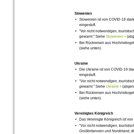
Slowenien
Slowenien ist von
COVID-19
stark
eingestuft.
"Vor nicht notwendigen, touristi
gewarnt." Siehe
Slowenien
(abg
Bei Rückreisen aus Hochrisikog
(siehe unten).
Ukraine
Die Ukraine ist von
COVID-19
star
eingestuft.
"
Vor nicht notwendigen, touristis
gewarnt.
" Siehe
Ukraine
(abgeru
Bei Rückreisen aus Hochrisikog
(siehe unten).
Vereinigtes Königreich
Das Vereinigte Königreich ist von
"
Vor nicht notwendigen, touristis
Großbritannien und Nordirland, d