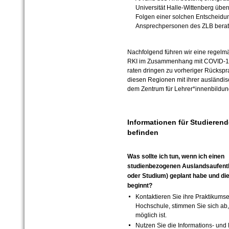
Universität Halle-Wittenberg über
Folgen einer solchen Entscheidun
Ansprechpersonen des ZLB berate
Nachfolgend führen wir eine regelmäß
RKI im Zusammenhang mit COVID-19
raten dringen zu vorheriger Rückspr
diesen Regionen mit ihrer ausländisc
dem Zentrum für Lehrer*innenbildung
Informationen für Studierende
befinden
Was sollte ich tun, wenn ich einen
studienbezogenen Auslandsaufenth
oder Studium) geplant habe und d
beginnt?
Kontaktieren Sie ihre Praktikums
Hochschule, stimmen Sie sich ab,
möglich ist.
Nutzen Sie die Informations- und