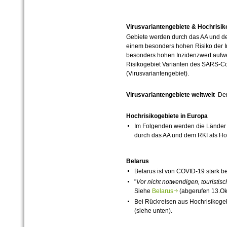
Virusvariantengebiete & Hochrisik
Gebiete werden durch das AA und de
einem besonders hohen Risiko der I
besonders hohen Inzidenzwert auf
Risikogebiet Varianten des SARS-Co
(Virusvariantengebiet).
Virusvariantengebiete weltweit
Der
Hochrisikogebiete in Europa
Im Folgenden werden die Länder 
durch das AA und dem RKI als Hoc
Belarus
Belarus ist von
COVID-19
stark be
"
Vor nicht notwendigen, touristi
Siehe
Belarus
(abgerufen 13.Okt
Bei Rückreisen aus Hochrisikog
(siehe unten).