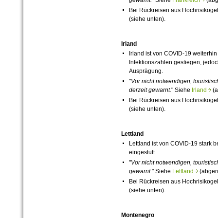
Bei Rückreisen aus Hochrisikog
(siehe unten).
Irland
Irland ist von
COVID-19
weiterhin 
Infektionszahlen gestiegen, jedoc
Ausprägung.
"
Vor nicht notwendigen, touristis
derzeit
gewarnt.
" Siehe
Irland
(a
Bei Rückreisen aus Hochrisikog
(siehe unten).
Lettland
Lettland ist von
COVID-19
stark be
eingestuft.
"
Vor nicht notwendigen, touristis
gewarnt
." Siehe
Lettland
(abgeru
Bei Rückreisen aus Hochrisikog
(siehe unten).
Montenegro