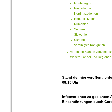
Montenegro
Niederlande
Nordmazedonien
Republik Moldau
Rumänien
Serbien
Slowenien
Ukraine
Vereinigtes Königreich
Vereinigte Staaten von Amerik
Weitere Länder und Regionen
Stand der hier veröffentlicht
08:15 Uhr
Informationen zu geplanten 
Einschränkungen durch Cor