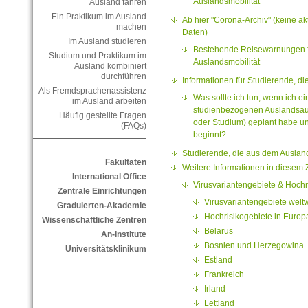
Auslandsmobilität
Ausland fahren
Ein Praktikum im Ausland
Ab hier "Corona-Archiv" (keine ak
machen
Daten)
Im Ausland studieren
Bestehende Reisewarnungen fü
Studium und Praktikum im
Auslandsmobilität
Ausland kombiniert
durchführen
Informationen für Studierende, di
Als Fremdsprachenassistenz
Was sollte ich tun, wenn ich e
im Ausland arbeiten
studienbezogenen Auslandsauf
Häufig gestellte Fragen
oder Studium) geplant habe u
(FAQs)
beginnt?
Studierende, die aus dem Auslan
Fakultäten
Weitere Informationen in diese
International Office
Virusvariantengebiete & Hochr
Zentrale Einrichtungen
Virusvariantengebiete weltw
Graduierten-Akademie
Hochrisikogebiete in Europ
Wissenschaftliche Zentren
Belarus
An-Institute
Bosnien und Herzegowina
Universitätsklinikum
Estland
Frankreich
Irland
Lettland