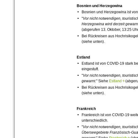
Bosnien und Herzegowina
Bosnien und Herzegowina ist vo
"
Vor nicht notwendigen, touristi
Herzegowina wird
derzeit
gewarnt
(abgerufen 13. Oktober, 13:25 Uhr
Bei Rückreisen aus Hochrisikog
(siehe unten).
Estland
Estland ist von
COVID-19
stark be
eingestuft.
"
Vor nicht notwendigen, touristi
gewarnt.
" Siehe
Estland
(abgeru
Bei Rückreisen aus Hochrisikog
(siehe unten).
Frankreich
Frankreich ist von
COVID-19
weite
unterschiedlich.
"
Vor nicht notwendigen, touristis
Überseegebiete
Französisch-Gu
gewarnt.
" Siehe
Frankreich
(abg