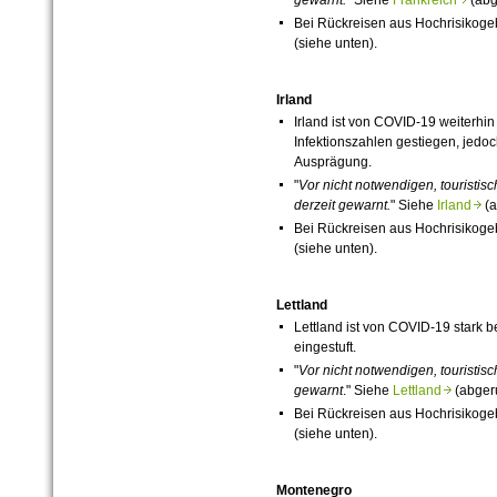
Bei Rückreisen aus Hochrisikog
(siehe unten).
Irland
Irland ist von
COVID-19
weiterhin 
Infektionszahlen gestiegen, jedoc
Ausprägung.
"
Vor nicht notwendigen, touristis
derzeit
gewarnt.
" Siehe
Irland
(a
Bei Rückreisen aus Hochrisikog
(siehe unten).
Lettland
Lettland ist von
COVID-19
stark be
eingestuft.
"
Vor nicht notwendigen, touristis
gewarnt
." Siehe
Lettland
(abgeru
Bei Rückreisen aus Hochrisikog
(siehe unten).
Montenegro