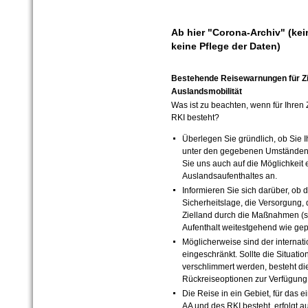
Ab hier "Corona-Archiv" (kei
keine Pflege der Daten)
Bestehende Reisewarnungen für Zi
Auslandsmobilität
Was ist zu beachten, wenn für Ihren
RKI besteht?
Überlegen Sie gründlich, ob Sie I
unter den gegebenen Umständen 
Sie uns auch auf die Möglichkeit 
Auslandsaufenthaltes an.
Informieren Sie sich darüber, ob 
Sicherheitslage, die Versorgung,
Zielland durch die Maßnahmen (sta
Aufenthalt weitestgehend wie gep
Möglicherweise sind der internat
eingeschränkt. Sollte die Situatio
verschlimmert werden, besteht di
Rückreiseoptionen zur Verfügung
Die Reise in ein Gebiet, für das 
AA und des RKI besteht, erfolgt a