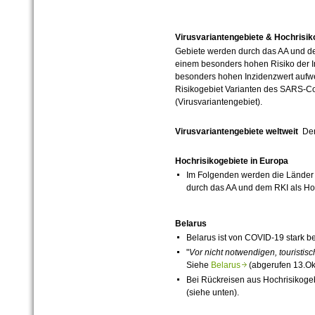
Virusvariantengebiete & Hochrisik
Gebiete werden durch das AA und de
einem besonders hohen Risiko der I
besonders hohen Inzidenzwert auf
Risikogebiet Varianten des SARS-Co
(Virusvariantengebiet).
Virusvariantengebiete weltweit
Der
Hochrisikogebiete in Europa
Im Folgenden werden die Länder 
durch das AA und dem RKI als Hoc
Belarus
Belarus ist von
COVID-19
stark be
"
Vor nicht notwendigen, touristi
Siehe
Belarus
(abgerufen 13.Okt
Bei Rückreisen aus Hochrisikog
(siehe unten).