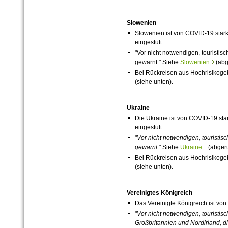
Slowenien
Slowenien ist von
COVID-19
stark
eingestuft.
"Vor nicht notwendigen, touristi
gewarnt." Siehe
Slowenien
(abg
Bei Rückreisen aus Hochrisikog
(siehe unten).
Ukraine
Die Ukraine ist von
COVID-19
star
eingestuft.
"
Vor nicht notwendigen, touristis
gewarnt.
" Siehe
Ukraine
(abgeru
Bei Rückreisen aus Hochrisikog
(siehe unten).
Vereinigtes Königreich
Das Vereinigte Königreich ist von
"
Vor nicht notwendigen, touristis
Großbritannien und Nordirland, d