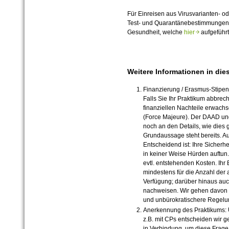
Für Einreisen aus Virusvarianten- o
Test- und Quarantänebestimmungen 
Gesundheit, welche
hier
aufgeführt
Weitere Informationen in d
Finanzierung / Erasmus-Stipen
Falls Sie Ihr Praktikum abbrec
finanziellen Nachteile erwach
(Force Majeure). Der DAAD un
noch an den Details, wie dies 
Grundaussage steht bereits. Au
Entscheidend ist: Ihre Sicherh
in keiner Weise Hürden auftun.
evtl. entstehenden Kosten. Ihr
mindestens für die Anzahl der 
Verfügung; darüber hinaus auc
nachweisen. Wir gehen davon a
und unbürokratischere Regelun
Anerkennung des Praktikums: 
z.B. mit CPs entscheiden wir g
in Verbindung, um diese Frage 