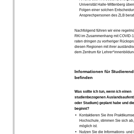
Universität Halle-Wittenberg über
Folgen einer solchen Entscheidun
Ansprechpersonen des ZLB berate
Nachfolgend führen wir eine regelmäß
RKI im Zusammenhang mit COVID-19
raten dringen zu vorheriger Rückspr
diesen Regionen mit ihrer ausländisc
dem Zentrum für Lehrer*innenbildung
Informationen für Studierende
befinden
Was sollte ich tun, wenn ich einen
studienbezogenen Auslandsaufenth
oder Studium) geplant habe und d
beginnt?
Kontaktieren Sie ihre Praktikums
Hochschule, stimmen Sie sich ab,
möglich ist.
Nutzen Sie die Informations- und