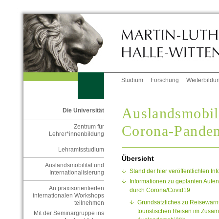
Studium
Forschung
Weiterbildu
Auslandsmobil
Die Universität
Corona-Pande
Zentrum für
Lehrer*innenbildung
Lehramtsstudium
Übersicht
Auslandsmobilität und
Stand der hier veröffentlichten I
Internationalisierung
Informationen zu geplanten Aufe
An praxisorientierten
durch Corona/Covid19
internationalen Workshops
Grundsätzliches zu Reisewarn
teilnehmen
touristischen Reisen im Zusa
Mit der Seminargruppe ins