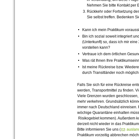
Nehmen Sie bitte Kontakt per E
Rückkehr oder Fortsetzung de
Sie selbst treffen. Bedenken Si
Kann ich mein Praktikum voraussic
Bin ich sozial soweit integriert
(Unterkunft) so, dass ich mir ei
vorstellen kann?
Vertraue ich dem örtlichen Gesund
Was rät Ihnen Ihre Praktikumsein
Ist meine Rückreise bzw. Wiedere
durch Transitländer noch möglic
Falls Sie sich für eine Rückreise ents
werden, Transportmittel zu finden. V
Viele Grenzen wurden geschlossen, 
mehr verkehren. Grundsätzlich könne
immer nach Deutschland einreisen. F
wöchige Quarantäne einhalten müss
Risikogebiet kommen). Außerdem k
derzeit nicht wieder in das Praktiku
Bitte informieren Sie uns (
auslan
Praktikum vorzeitig abbrechen möcht