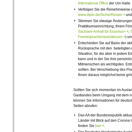
International Office
der Uni Halle.
Verfolgen Sie die Reisehinweise d
www.diplo.de/SicherReisen
un
Stimmen Sie etwaige Änderungen 
Praktikumseinrichtung, Ihrem Förd
Sachsen-Anhalt für Erasmus+
,
Fremdsprachenassistenzen
) un
Entscheiden Sie auf Basis der ak
Rücksprache mit den beteiligten 
Situation, für die aber in jedem 
kann und in der Sie ihre persönli
Mitmenschen als wichtigstes Ent
sollten. Bei Verschiebung des Pra
Ihnen daraus möglichst keine grö
Sollten Sie sich momentan im Ausla
Gastlandes beim Umgang mit dem neu
können Sie Informationen für deutsc
Seiten abrufen:
Das AA der Bundesrepublik aktuali
Länder mit Blick auf den Corona-V
finden Sie
hier
.